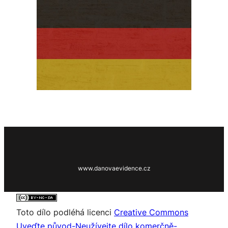
www.danovaevidence.cz
Toto dílo podléhá licenci
Creative Commons
Uveďte původ-Neužívejte dílo komerčně-