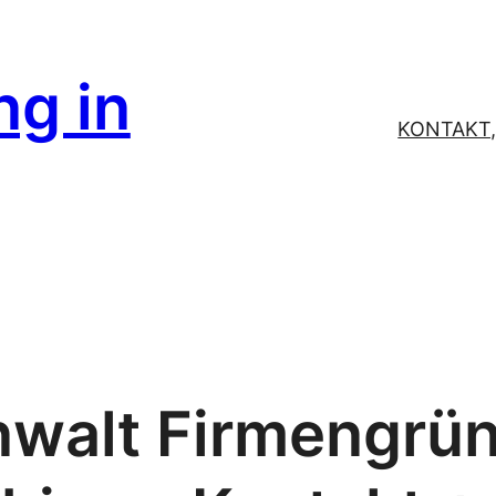
g in
KONTAKT
nwalt Firmengrü